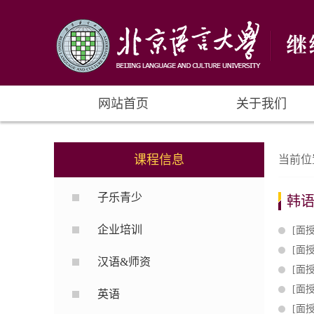
网站首页
关于我们
课程信息
当前位
子乐青少
韩
企业培训
[面
[面
汉语&师资
[面
[面
英语
[面