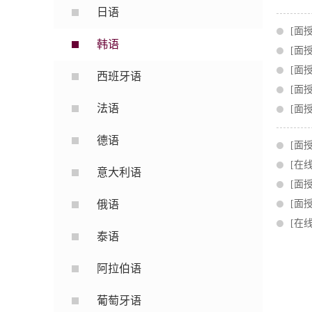
日语
[面
韩语
[面
[面
西班牙语
[面
法语
[面
德语
[面
[在
意大利语
[面
俄语
[面
[在
泰语
阿拉伯语
葡萄牙语