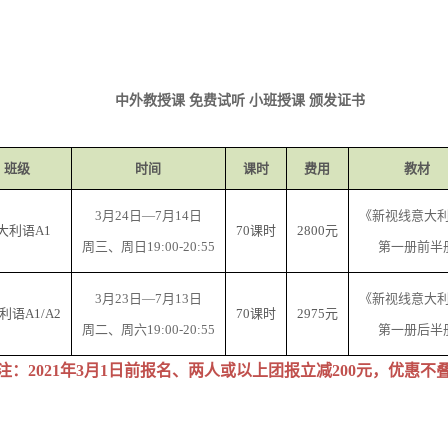
中外教授课
免费试听
小班授课
颁发证书
班级
时间
课时
费用
教材
3
月
24
日—
7
月
14
日
《新视线意大
大利语
A1
70
课时
2800
元
周三、周日
19:00-20:55
第一册前半
3
月
23
日
—
7
月
13
日
《新视线意大
利语
A1/A2
70
课时
2975
元
周二、周六
19:00-20:55
第一册后半
注：
2021
年
3
月
1
日前报名、两人或以上团报立减200元，优惠不