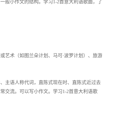
般小作文的结构。学习1-2首意大利语歌曲，了
或艺术（如图兰朵计划、马可·波罗计划）、旅游
配合、主语人称代词，直陈式现在时、直陈式近过去
交流。可以写小作文。学习1-2首意大利语歌