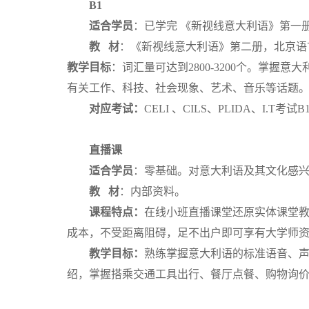
B1
适合学员
：已学完 《新视线意大利语》第一
教 材
：《新视线意大利语》第二册，北京语
教学目标
：词汇量可达到2800-3200个。掌
有关工作、科技、社会现象、艺术、音乐等话题。
对应考试：
CELI 、CILS、PLIDA、I.T考试
直播课
适合学员
：零基础。对意大利语及其文化感
教 材
：内部资料。
课程特点：
在线小班直播课堂还原实体课堂
成本，不受距离阻碍，足不出户即可享有大学师
教学目标：
熟练掌握意大利语的标准语音、
绍，掌握搭乘交通工具出行、餐厅点餐、购物询