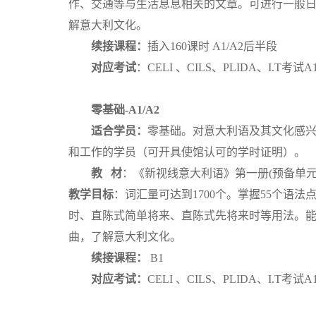
作、交通等与生活息息相关的文章。可进行一般日
解意大利文化。
续接课程：
插入160课时 A1/A2后半段
对应考试
：CELI 、CILS、PLIDA、I.T考试
零基础-A1/A2
适合学员：
零基础。对意大利语及其文化感兴
和工作的学员（可开具使馆认可的学时证明）。
教 材
：《新视线意大利语》第一册(预备单
教学目标
：词汇量可达到1700个。掌握55个
时、直陈式简单将来、直陈式先将来时等用法。能
曲，了解意大利文化。
续接课程：
B1
对应考试：
CELI 、CILS、PLIDA、I.T考试A