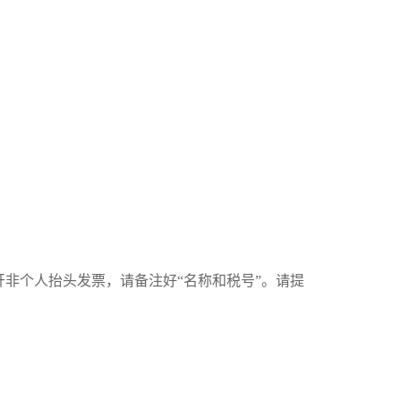
开非个人抬头发票，请备注好
“
名称和税号
”
。请提