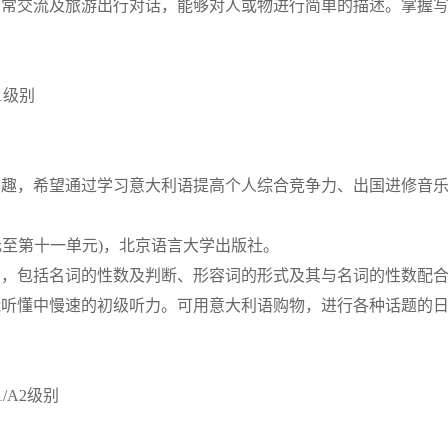
常交流及旅游出行对话，能够对人或物进行简单的描述。掌握写一
A1级别
趣，希望通过学习意大利语提高个人综合竞争力、出国进修音乐
元至第十一单元)，北京语言大学出版社。
语法点，包括名词的性数及判断、形容词的形式及其与名词的性数
听懂中慢速的初级听力。可用意大利语购物，进行各种话题的日常
1/A2级别